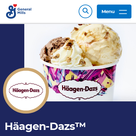
Menu
Häagen-Dazs™