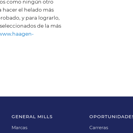
os como ningún otro
a hacer el helado más
obado, y para lograrlo,
 seleccionados de la más
/www.haagen-
GENERAL MILLS
OPORTUNIDADE
Marcas
Carreras